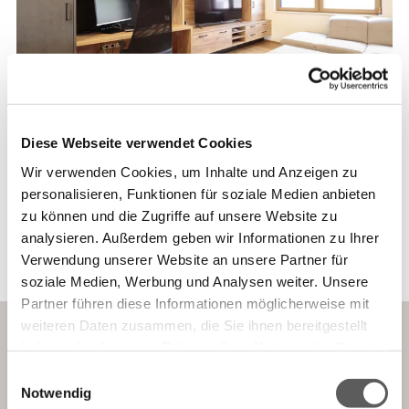
Büro und Homeoffice
Diese Webseite verwendet Cookies
Wir verwenden Cookies, um Inhalte und Anzeigen zu
Ergonomische und funktionale Arbeitsplätze
personalisieren, Funktionen für soziale Medien anbieten
sorgen für Struktur und Komfort im Arbeitsalltag.
zu können und die Zugriffe auf unsere Website zu
analysieren. Außerdem geben wir Informationen zu Ihrer
Mehr zu Büromöbeln
Verwendung unserer Website an unsere Partner für
soziale Medien, Werbung und Analysen weiter. Unsere
Partner führen diese Informationen möglicherweise mit
weiteren Daten zusammen, die Sie ihnen bereitgestellt
haben oder die sie im Rahmen Ihrer Nutzung der Dienste
gesammelt haben.
Einwilligungsauswahl
Notwendig