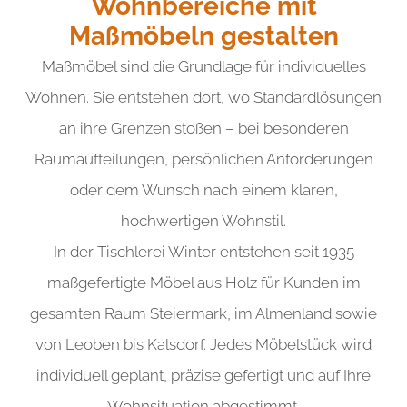
Wohnbereiche mit
element you want
Maßmöbeln gestalten
Maßmöbel sind die Grundlage für individuelles
Add a link
Wohnen. Sie entstehen dort, wo Standardlösungen
an ihre Grenzen stoßen – bei besonderen
Raumaufteilungen, persönlichen Anforderungen
oder dem Wunsch nach einem klaren,
hochwertigen Wohnstil.
In der Tischlerei Winter entstehen seit 1935
maßgefertigte Möbel aus Holz für Kunden im
gesamten Raum Steiermark, im Almenland sowie
von Leoben bis Kalsdorf. Jedes Möbelstück wird
individuell geplant, präzise gefertigt und auf Ihre
Wohnsituation abgestimmt.