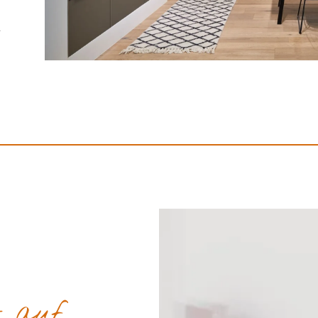
t
t auf