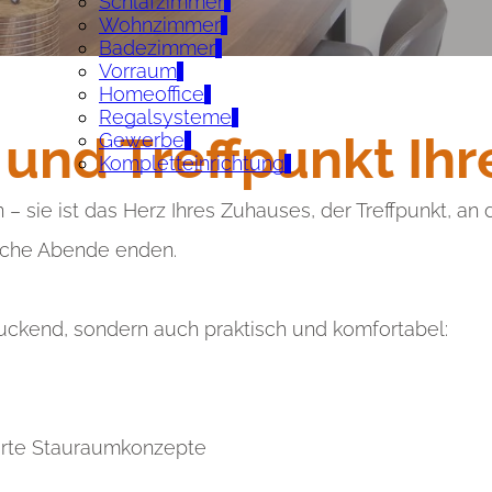
Schlafzimmer
Wohnzimmer
Badezimmer
Vorraum
Homeoffice
Regalsysteme
 und Treffpunkt Ih
Gewerbe
Kompletteinrichtung
en – sie ist das Herz Ihres Zuhauses, der Treffpunkt
iche Abende enden.
uckend, sondern auch praktisch und komfortabel:
erte Stauraumkonzepte