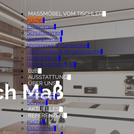
MASSMÖBEL VOM TISCHLER
Küche
Esszimmer
Schlafzimmer
Wohnzimmer
Vorzimmer & Garderobe
Bibliotheken & Regalsysteme
Badezimmer
Büro & Homeoffice
B2B
AUSSTATTUNG
ch Maß
ÜBER UNS
Team
Geschichte
Service
AKTUELLES
REFERENZEN
Küche
Esszimmer