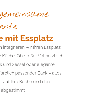
gemeinsame
nte
 mit Essplatz
integrieren wir Ihren Essplatz
ADD A TITLE
ie Küche. Ob großer Vollholztisch
Place an
k und Sessel oder elegante
image or any
farblich passender Bank – alles
other element
kt auf Ihre Küche und den
you want
abgestimmt.
Add a link