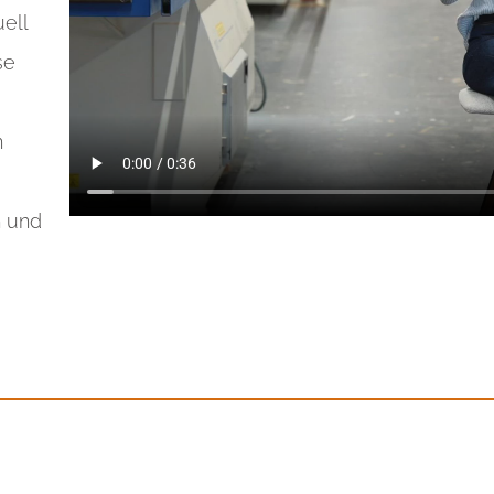
ell
se
n
n und