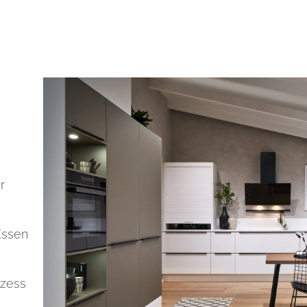
r
Essen
zess