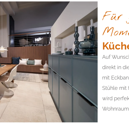
Für 
Mome
Küche
Auf Wunsch 
ADD A TITLE
direkt in d
Add a link
mit Eckban
Add a link
Stühle mit 
Add a link
wird perfe
Wohnraum 