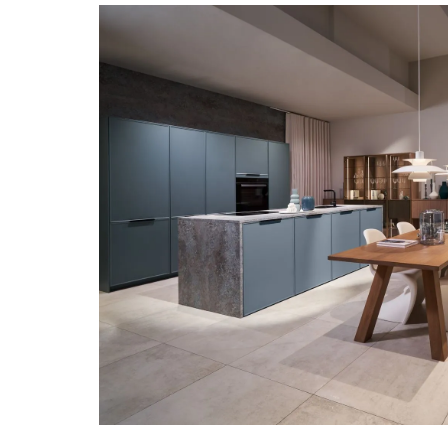
ADD A TITLE
Add a link
Add a link
Add a link