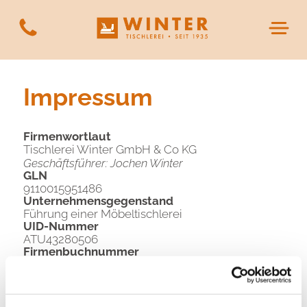
ADD A TITLE
Add a link
Add a link
Impressum
Add a link
Firmenwortlaut
ADD A TITLE
Tischlerei Winter GmbH & Co KG
Geschäftsführer: Jochen Winter
Add a link
GLN
Add a link
9110015951486
Unternehmensgegenstand
Add a link
Führung einer Möbeltischlerei
UID-Nummer
ATU43280506
Firmenbuchnummer
ADD A TITLE
163176 s
Firmenbuchgericht
Landesgericht für ZRS Graz
Place an image or any other
Firmensitz und geografische Anschrift