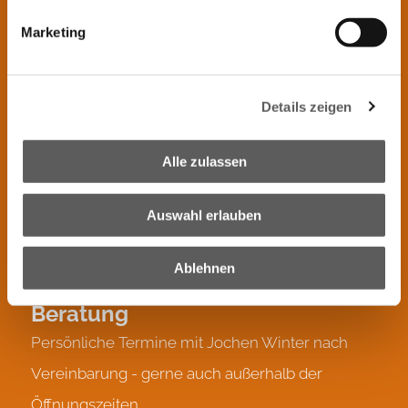
Marketing
Fladnitz 50
8163 Fladnitz an der Teichalm
Details zeigen
Impressum
|
Datenschutz
Kontakt
Alle zulassen
+43 3179 27 601 0
Auswahl erlauben
j.winter@tischlereiwinter.at
Ablehnen
Beratung
Persönliche Termine mit Jochen Winter nach
Vereinbarung - gerne auch außerhalb der
Öffnungszeiten.