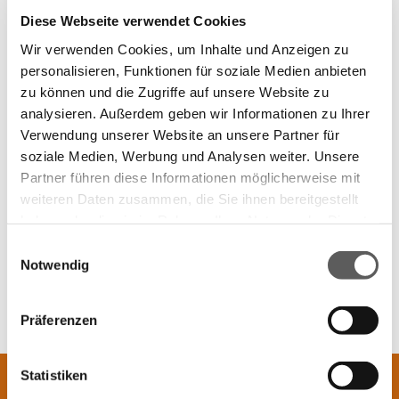
element you want
Fladnitz 50
Diese Webseite verwendet Cookies
8163 Fladnitz an der Teichalm
Kontaktdaten
Wir verwenden Cookies, um Inhalte und Anzeigen zu
+43 3179 27 601 0
personalisieren, Funktionen für soziale Medien anbieten
Add a link
j.winter@tischlereiwinter.at
zu können und die Zugriffe auf unsere Website zu
Kammer / Berufsverband-Zugehörigkeit(en)
WKO Steiermark, Landesinnung Tischler und
analysieren. Außerdem geben wir Informationen zu Ihrer
Holzgestalter
Verwendung unserer Website an unsere Partner für
Gewerbeordnung
soziale Medien, Werbung und Analysen weiter. Unsere
www.ris.bka.gv.at
Partner führen diese Informationen möglicherweise mit
Aufsichtsbehörde / Gewerbebehörde
Bezirkshauptmannschaft Weiz
weiteren Daten zusammen, die Sie ihnen bereitgestellt
Wir sind nicht bereit oder verpflichtet, an
haben oder die sie im Rahmen Ihrer Nutzung der Dienste
Streitbeilegungsverfahren vor einer
gesammelt haben.
Einwilligungsauswahl
Verbraucherschlichtungsstelle teilzunehmen.
Notwendig
Mit 💚 gestaltet in Österreich von EDELWEISS Digital
Datenschutzerklärung
Impressum
Präferenzen
Statistiken