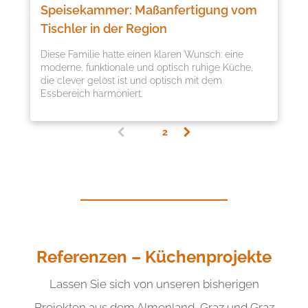
Speisekammer: Maßanfertigung vom
Tischler in der Region
Diese Familie hatte einen klaren Wunsch: eine
moderne, funktionale und optisch ruhige Küche,
die clever gelöst ist und optisch mit dem
Essbereich harmoniert.
1
2
(
c
u
r
r
e
n
t
)
Referenzen – Küchenprojekte
Lassen Sie sich von unseren bisherigen
Projekten aus dem Almenland, Graz und Graz