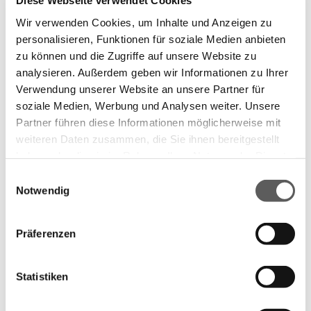
Diese Webseite verwendet Cookies
Individuelle Planung
Wir verwenden Cookies, um Inhalte und Anzeigen zu
Jede Küche nach Maß beginnt bei der Tischlerei
personalisieren, Funktionen für soziale Medien anbieten
zu können und die Zugriffe auf unsere Website zu
Winter mit einer individuellen Planung, die genau
analysieren. Außerdem geben wir Informationen zu Ihrer
auf Ihre Bedürfnisse, Wünsche und räumlichen
Verwendung unserer Website an unsere Partner für
soziale Medien, Werbung und Analysen weiter. Unsere
Gegebenheiten abgestimmt ist. Wir nehmen uns
Partner führen diese Informationen möglicherweise mit
Zeit, Ihre Vorstellungen zu verstehen und beraten
weiteren Daten zusammen, die Sie ihnen bereitgestellt
Sie persönlich zu Layout, Materialien, Farben und
haben oder die sie im Rahmen Ihrer Nutzung der Dienste
gesammelt haben.
Einwilligungsauswahl
Funktionen.
Notwendig
Datenschutzerklärung
Impressum
Schritt für Schritt zur Traumküche
Präferenzen
Persönliche Beratung
– Wir hören Ihre
Wünsche, nehmen Naturmaße und prüfen die
Statistiken
räumlichen Möglichkeiten.