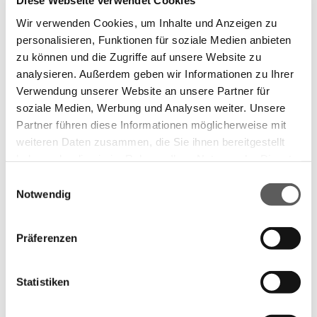
Diese Webseite verwendet Cookies
Individuelle Planung
Wir verwenden Cookies, um Inhalte und Anzeigen zu
Jede Küche nach Maß beginnt bei der Tischlerei
personalisieren, Funktionen für soziale Medien anbieten
zu können und die Zugriffe auf unsere Website zu
Winter mit einer individuellen Planung, die genau
analysieren. Außerdem geben wir Informationen zu Ihrer
auf Ihre Bedürfnisse, Wünsche und räumlichen
Verwendung unserer Website an unsere Partner für
soziale Medien, Werbung und Analysen weiter. Unsere
Gegebenheiten abgestimmt ist. Wir nehmen uns
Partner führen diese Informationen möglicherweise mit
Zeit, Ihre Vorstellungen zu verstehen und beraten
weiteren Daten zusammen, die Sie ihnen bereitgestellt
Sie persönlich zu Layout, Materialien, Farben und
haben oder die sie im Rahmen Ihrer Nutzung der Dienste
gesammelt haben.
Einwilligungsauswahl
Funktionen.
Notwendig
Datenschutzerklärung
Impressum
Schritt für Schritt zur Traumküche
Präferenzen
Persönliche Beratung
– Wir hören Ihre
Wünsche, nehmen Naturmaße und prüfen die
Statistiken
räumlichen Möglichkeiten.