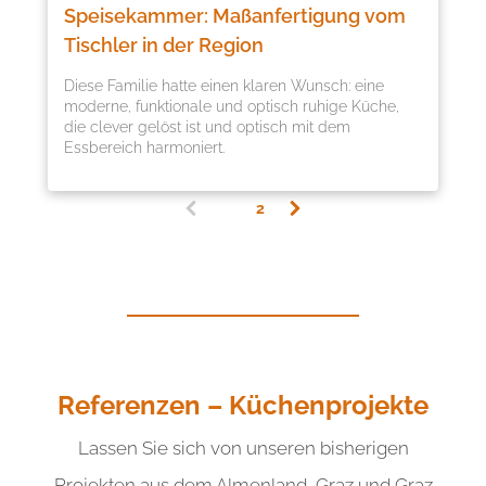
Speisekammer: Maßanfertigung vom
Tischler in der Region
Diese Familie hatte einen klaren Wunsch: eine
moderne, funktionale und optisch ruhige Küche,
die clever gelöst ist und optisch mit dem
Essbereich harmoniert.
1
2
(
c
u
r
r
e
n
t
)
Referenzen – Küchenprojekte
Lassen Sie sich von unseren bisherigen
Projekten aus dem Almenland, Graz und Graz