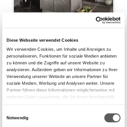
Professioneller Umbau Ihrer Küche
Wenn Ihre Küche in die Jahre gekommen ist,
Diese Webseite verwendet Cookies
oder sich Ihre Lebensumstände geändert haben,
Wir verwenden Cookies, um Inhalte und Anzeigen zu
kann ein professioneller Küchenumbau vom
Tischler Abhilfe schaffen.
personalisieren, Funktionen für soziale Medien anbieten
zu können und die Zugriffe auf unsere Website zu
analysieren. Außerdem geben wir Informationen zu Ihrer
Verwendung unserer Website an unsere Partner für
soziale Medien, Werbung und Analysen weiter. Unsere
Partner führen diese Informationen möglicherweise mit
weiteren Daten zusammen, die Sie ihnen bereitgestellt
haben oder die sie im Rahmen Ihrer Nutzung der Dienste
gesammelt haben.
Einwilligungsauswahl
Notwendig
Datenschutzerklärung
Impressum