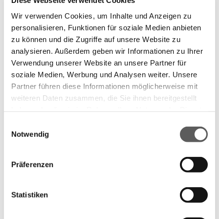
Diese Webseite verwendet Cookies
Individuelle Planung
Wir verwenden Cookies, um Inhalte und Anzeigen zu
Jede Küche nach Maß beginnt bei der Tischlerei
personalisieren, Funktionen für soziale Medien anbieten
zu können und die Zugriffe auf unsere Website zu
Winter mit einer individuellen Planung, die genau
analysieren. Außerdem geben wir Informationen zu Ihrer
auf Ihre Bedürfnisse, Wünsche und räumlichen
Verwendung unserer Website an unsere Partner für
soziale Medien, Werbung und Analysen weiter. Unsere
Gegebenheiten abgestimmt ist. Wir nehmen uns
Partner führen diese Informationen möglicherweise mit
Zeit, Ihre Vorstellungen zu verstehen und beraten
weiteren Daten zusammen, die Sie ihnen bereitgestellt
Sie persönlich zu Layout, Materialien, Farben und
haben oder die sie im Rahmen Ihrer Nutzung der Dienste
gesammelt haben.
Einwilligungsauswahl
Funktionen.
Notwendig
Datenschutzerklärung
Impressum
Schritt für Schritt zur Traumküche
Präferenzen
Persönliche Beratung
– Wir hören Ihre
Wünsche, nehmen Naturmaße und prüfen die
Statistiken
räumlichen Möglichkeiten.