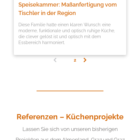
Speisekammer: Maßanfertigung vom
Tischler in der Region
Diese Familie hatte einen klaren Wunsch: eine
moderne, funktionale und optisch ruhige Küche,
die clever gelöst ist und optisch mit dem
Essbereich harmoniert.
1
2
(
c
u
r
r
e
n
t
)
Referenzen – Küchenprojekte
Lassen Sie sich von unseren bisherigen
Projekten aus dem Almenland, Graz und Graz