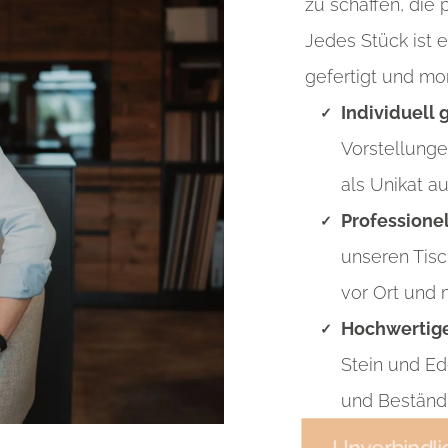
zu schaffen, die
Jedes Stück ist 
gefertigt und mon
Individuell 
Vorstellunge
als Unikat a
Professione
unseren Tisc
vor Ort und
Hochwertige
Stein und Ed
und Beständi