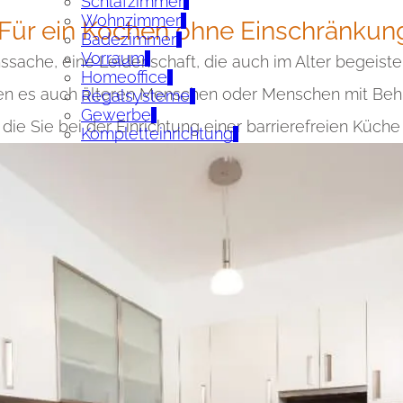
Schlafzimmer
Wohnzimmer
: Für ein Kochen ohne Einschränku
Badezimmer
Vorraum
ssache, eine Leidenschaft, die auch im Alter begeist
Homeoffice
n es auch älteren Menschen oder Menschen mit Beh
Regalsysteme
Gewerbe
 die Sie bei der Einrichtung einer barrierefreien Küche
Kompletteinrichtung