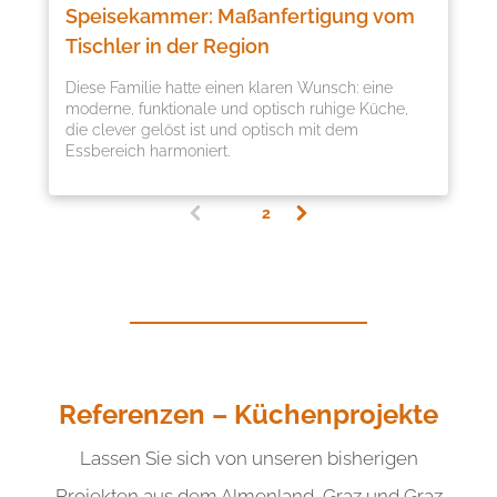
Speisekammer: Maßanfertigung vom
Tischler in der Region
Diese Familie hatte einen klaren Wunsch: eine
moderne, funktionale und optisch ruhige Küche,
die clever gelöst ist und optisch mit dem
Essbereich harmoniert.
1
2
(
c
u
r
r
e
n
t
)
Referenzen – Küchenprojekte
Lassen Sie sich von unseren bisherigen
Projekten aus dem Almenland, Graz und Graz