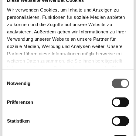
Diese Webseite verwendet Cookies
Individuelle Planung
Wir verwenden Cookies, um Inhalte und Anzeigen zu
Jede Küche nach Maß beginnt bei der Tischlerei
personalisieren, Funktionen für soziale Medien anbieten
zu können und die Zugriffe auf unsere Website zu
Winter mit einer individuellen Planung, die genau
analysieren. Außerdem geben wir Informationen zu Ihrer
auf Ihre Bedürfnisse, Wünsche und räumlichen
Verwendung unserer Website an unsere Partner für
soziale Medien, Werbung und Analysen weiter. Unsere
Gegebenheiten abgestimmt ist. Wir nehmen uns
Partner führen diese Informationen möglicherweise mit
Zeit, Ihre Vorstellungen zu verstehen und beraten
weiteren Daten zusammen, die Sie ihnen bereitgestellt
Sie persönlich zu Layout, Materialien, Farben und
haben oder die sie im Rahmen Ihrer Nutzung der Dienste
gesammelt haben.
Einwilligungsauswahl
Funktionen.
Notwendig
Datenschutzerklärung
Impressum
Schritt für Schritt zur Traumküche
Präferenzen
Persönliche Beratung
– Wir hören Ihre
Wünsche, nehmen Naturmaße und prüfen die
Statistiken
räumlichen Möglichkeiten.