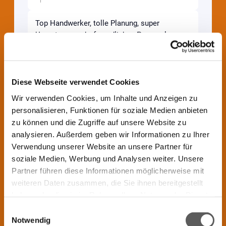
Top Handwerker, tolle Planung, super
Umsetzung, sehr freundliches Personal.
Diesen Tischler kann ich sehr empfehlen.
Wolfgang
(
27/02/2026
,
in
Google
)
Antwort des Inhabers:
Vielen Dank für das große Lob! Liebe
Diese Webseite verwendet Cookies
Grüße Jochen Winter
Wir verwenden Cookies, um Inhalte und Anzeigen zu
personalisieren, Funktionen für soziale Medien anbieten
zu können und die Zugriffe auf unsere Website zu
Ein herzliches Danke an das gesamte Team
der Tischlerei Winter. Es hat von der Beratung
analysieren. Außerdem geben wir Informationen zu Ihrer
durch Herrn Winter und die Montage durch
Verwendung unserer Website an unsere Partner für
das provisionelle Team alles bestens
soziale Medien, Werbung und Analysen weiter. Unsere
geklappt. VIELEN DANK! Maria Müller-
Partner führen diese Informationen möglicherweise mit
Guttenbrunn
weiteren Daten zusammen, die Sie ihnen bereitgestellt
haben oder die sie im Rahmen Ihrer Nutzung der Dienste
Maria Müller-Guttenbrunn
(
09/02/2026
,
in
Google
)
gesammelt haben.
Einwilligungsauswahl
Antwort des Inhabers:
Notwendig
Liebe Maria, vielen Dank für das große