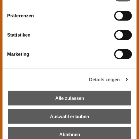
Datenschutzerklärung
Impressum
Lob! Jochen Winter
Präferenzen
Tischlerarbeit vom Feinsten .... ein wahres
Meisterstück dieser Esstisch. Danke
Statistiken
Tischlerei Winter!
HP D
(
08/02/2026
,
in
Google
)
Antwort des Inhabers:
Marketing
Vielen Dank für das Feedback!
Absolute Empfehlung, man fühlt sich top
Details zeigen
aufgehoben. Von der Planung bis zur
Umsetzung.
Alle zulassen
Matthäus Hofer
(
06/02/2026
,
in
Google
)
Antwort des Inhabers:
Auswahl erlauben
Lieber Matthäus, vielen Dank für das
Feedback
Ablehnen