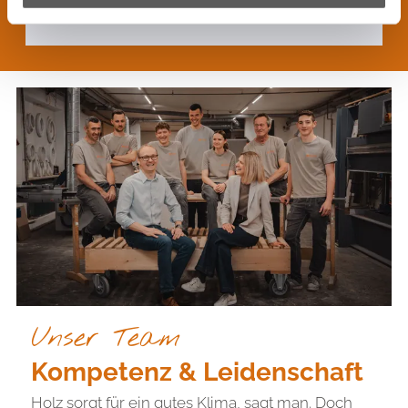
...
1
2
3
4
5
9
Nächste
Unser Team
Kompetenz & Leidenschaft
Holz sorgt für ein gutes Klima, sagt man. Doch